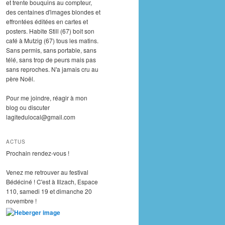
et trente bouquins au compteur,
des centaines d'images blondes et
effrontées éditées en cartes et
posters. Habite Still (67) boit son
café à Mutzig (67) tous les matins.
Sans permis, sans portable, sans
télé, sans trop de peurs mais pas
sans reproches. N'a jamais cru au
père Noël.
Pour me joindre, réagir à mon
blog ou discuter
lagitedulocal@gmail.com
ACTUS
Prochain rendez-vous !
Venez me retrouver au festival
Bédéciné ! C'est à Illzach, Espace
110, samedi 19 et dimanche 20
novembre !