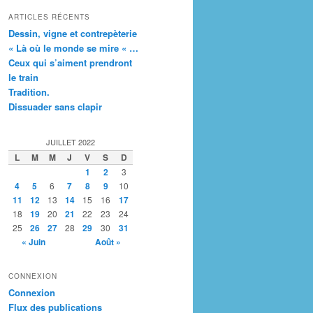
ARTICLES RÉCENTS
Dessin, vigne et contrepèterie
« Là où le monde se mire « …
Ceux qui s’aiment prendront
le train
Tradition.
Dissuader sans clapir
JUILLET 2022
L
M
M
J
V
S
D
1
2
3
4
5
6
7
8
9
10
11
12
13
14
15
16
17
18
19
20
21
22
23
24
25
26
27
28
29
30
31
« Juin
Août »
CONNEXION
Connexion
Flux des publications