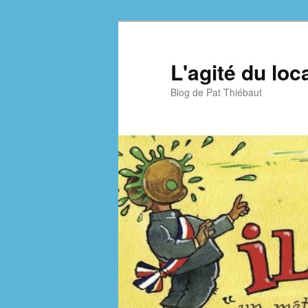
Aller
Aller
au
au
contenu
contenu
L'agité du loc
principal
secondaire
Blog de Pat Thiébaut