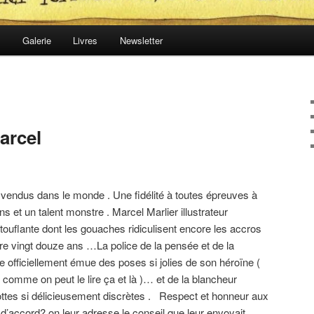
t
Galerie
Livres
Newsletter
arcel
 vendus dans le monde . Une fidélité à toutes épreuves à
s et un talent monstre . Marcel Marlier illustrateur
ouflante dont les gouaches ridiculisent encore les accros
uatre vingt douze ans …La police de la pensée et de la
 officiellement émue des poses si jolies de son héroïne (
 comme on peut le lire ça et là )… et de la blancheur
ttes si délicieusement discrètes . Respect et honneur aux
d’accord? on leur adresse le conseil que leur envoyait