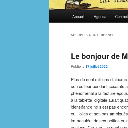
Menu
Accueil
Agenda
Contac
principal
ARCHIVES QUOTIDIENNES :
Le bonjour de M
Publié le
17 juillet 2022
Plus de cent millions d’albums
son éditeur pendant soixante an
phénoménal à la facture époust
à la tablette digitale aurait q
bienséance ne s’est pas encore
oui, jolies et non pas ambiguës
immaculée de ses petites culo
anciens! Ceux qui ne sont pas 