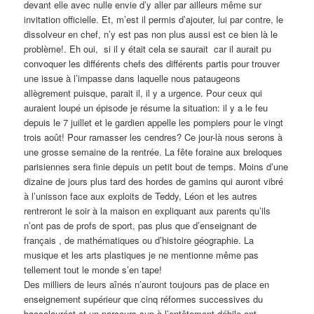
devant elle avec nulle envie d’y aller par ailleurs même sur
invitation officielle. Et, m’est il permis d’ajouter, lui par contre, le
dissolveur en chef, n’y est pas non plus aussi est ce bien là le
problème!. Eh oui, si il y était cela se saurait car il aurait pu
convoquer les différents chefs des différents partis pour trouver
une issue à l’impasse dans laquelle nous pataugeons
allègrement puisque, parait il, il y a urgence. Pour ceux qui
auraient loupé un épisode je résume la situation: il y a le feu
depuis le 7 juillet et le gardien appelle les pompiers pour le vingt
trois août! Pour ramasser les cendres? Ce jour-là nous serons à
une grosse semaine de la rentrée. La fête foraine aux breloques
parisiennes sera finie depuis un petit bout de temps. Moins d’une
dizaine de jours plus tard des hordes de gamins qui auront vibré
à l’unisson face aux exploits de Teddy, Léon et les autres
rentreront le soir à la maison en expliquant aux parents qu’ils
n’ont pas de profs de sport, pas plus que d’enseignant de
français , de mathématiques ou d’histoire géographie. La
musique et les arts plastiques je ne mentionne même pas
tellement tout le monde s’en tape!
Des milliers de leurs aînés n’auront toujours pas de place en
enseignement supérieur que cinq réformes successives du
baccalauréat et un parcours sup à l’entêtement débile ont