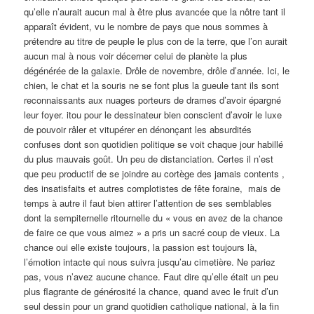
qu’elle n’aurait aucun mal à être plus avancée que la nôtre tant il
apparaît évident, vu le nombre de pays que nous sommes à
prétendre au titre de peuple le plus con de la terre, que l’on aurait
aucun mal à nous voir décerner celui de planète la plus
dégénérée de la galaxie. Drôle de novembre, drôle d’année. Ici, le
chien, le chat et la souris ne se font plus la gueule tant ils sont
reconnaissants aux nuages porteurs de drames d’avoir épargné
leur foyer. itou pour le dessinateur bien conscient d’avoir le luxe
de pouvoir râler et vitupérer en dénonçant les absurdités
confuses dont son quotidien politique se voit chaque jour habillé
du plus mauvais goût. Un peu de distanciation. Certes il n’est
que peu productif de se joindre au cortège des jamais contents ,
des insatisfaits et autres complotistes de fête foraine, mais de
temps à autre il faut bien attirer l’attention de ses semblables
dont la sempiternelle ritournelle du « vous en avez de la chance
de faire ce que vous aimez » a pris un sacré coup de vieux. La
chance oui elle existe toujours, la passion est toujours là,
l’émotion intacte qui nous suivra jusqu’au cimetière. Ne pariez
pas, vous n’avez aucune chance. Faut dire qu’elle était un peu
plus flagrante de générosité la chance, quand avec le fruit d’un
seul dessin pour un grand quotidien catholique national, à la fin