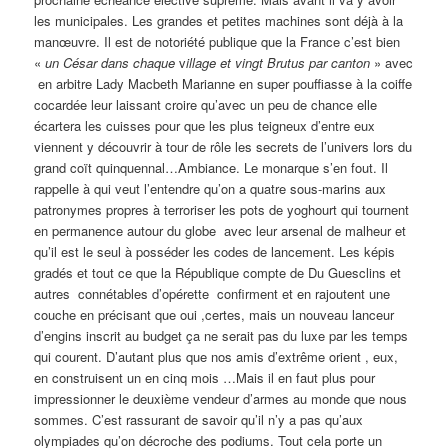
les municipales. Les grandes et petites machines sont déjà à la
manœuvre. Il est de notoriété publique que la France c’est bien
«
un César dans chaque
v
illage et vingt Brutus par canton
» avec
en arbitre Lady Macbeth Marianne en super pouffiasse à la coiffe
cocardée leur laissant croire qu’avec un peu de chance elle
écartera les cuisses pour que les plus teigneux d’entre eux
viennent y découvrir à tour de rôle les secrets de l’univers lors du
grand coït quinquennal…Ambiance. Le monarque s’en fout. Il
rappelle à qui veut l’entendre qu’on a quatre sous-marins aux
patronymes propres à terroriser les pots de yoghourt qui tournent
en permanence autour du globe avec leur arsenal de malheur et
qu’il est le seul à posséder les codes de lancement. Les képis
gradés et tout ce que la République compte de Du Guesclins et
autres connétables d’opérette confirment et en rajoutent une
couche en précisant que oui ,certes, mais un nouveau lanceur
d’engins inscrit au budget ça ne serait pas du luxe par les temps
qui courent. D’autant plus que nos amis d’extrême orient , eux,
en construisent un en cinq mois …Mais il en faut plus pour
impressionner le deuxième vendeur d’armes au monde que nous
sommes. C’est rassurant de savoir qu’il n’y a pas qu’aux
olympiades qu’on décroche des podiums. Tout cela porte un