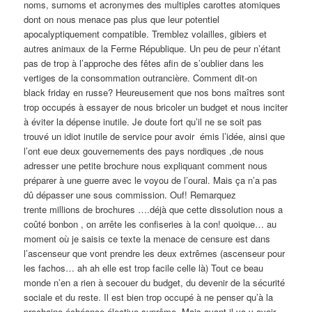
noms, surnoms et acronymes des multiples carottes atomiques
dont on nous menace pas plus que leur potentiel
apocalyptiquement compatible. Tremblez volailles, gibiers et
autres animaux de la Ferme République. Un peu de peur n’étant
pas de trop à l’approche des fêtes afin de s’oublier dans les
vertiges de la consommation outrancière. Comment dit-on
black friday en russe? Heureusement que nos bons maîtres sont
trop occupés à essayer de nous bricoler un budget et nous inciter
à éviter la dépense inutile. Je doute fort qu’il ne se soit pas
trouvé un idiot inutile de service pour avoir émis l’idée, ainsi que
l’ont eue deux gouvernements des pays nordiques ,de nous
adresser une petite brochure nous expliquant comment nous
préparer à une guerre avec le voyou de l’oural. Mais ça n’a pas
dû dépasser une sous commission. Ouf! Remarquez
trente millions de brochures ….déjà que cette dissolution nous a
coûté bonbon , on arrête les confiseries à la con! quoique… au
moment où je saisis ce texte la menace de censure est dans
l’ascenseur que vont prendre les deux extrêmes (ascenseur pour
les fachos… ah ah elle est trop facile celle là) Tout ce beau
monde n’en a rien à secouer du budget, du devenir de la sécurité
sociale et du reste. Il est bien trop occupé à ne penser qu’à la
prochaine échéance élective suprême. Mais avant il va y avoir