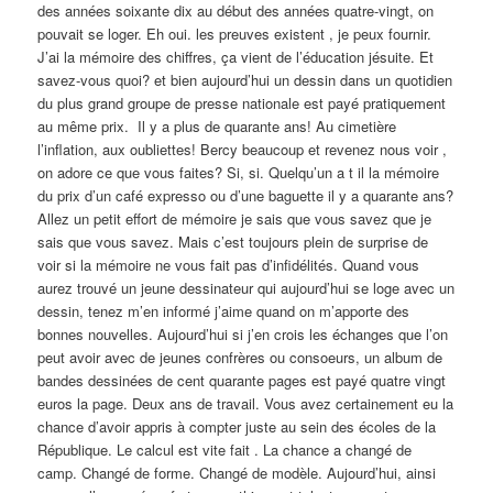
des années soixante dix au début des années quatre-vingt, on
pouvait se loger. Eh oui. les preuves existent , je peux fournir.
J’ai la mémoire des chiffres, ça vient de l’éducation jésuite. Et
savez-vous quoi? et bien aujourd’hui un dessin dans un quotidien
du plus grand groupe de presse nationale est payé pratiquement
au même prix. Il y a plus de quarante ans! Au cimetière
l’inflation, aux oubliettes! Bercy beaucoup et revenez nous voir ,
on adore ce que vous faites? Si, si. Quelqu’un a t il la mémoire
du prix d’un café expresso ou d’une baguette il y a quarante ans?
Allez un petit effort de mémoire je sais que vous savez que je
sais que vous savez. Mais c’est toujours plein de surprise de
voir si la mémoire ne vous fait pas d’infidélités. Quand vous
aurez trouvé un jeune dessinateur qui aujourd’hui se loge avec un
dessin, tenez m’en informé j’aime quand on m’apporte des
bonnes nouvelles. Aujourd’hui si j’en crois les échanges que l’on
peut avoir avec de jeunes confrères ou consoeurs, un album de
bandes dessinées de cent quarante pages est payé quatre vingt
euros la page. Deux ans de travail. Vous avez certainement eu la
chance d’avoir appris à compter juste au sein des écoles de la
République. Le calcul est vite fait . La chance a changé de
camp. Changé de forme. Changé de modèle. Aujourd’hui, ainsi