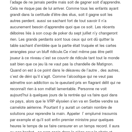
l’adage de ne jamais perdre mais soit de gagner soit d’apprendre.
Cela ne risque pas de lui arriver. Comme tous les enfants ayant
grandi dans la certitude d’être des élus, soit il gagne soit les
autres perdent. aussi se sachant fort de tout savoir il n’a
aucunement besoin d’apprendre quoi que ce soit. Les récents
déboires liés à son coup de poker du sept juillet n’y changeront
rien. Les grands perdants sont tous ceux qui ont dû quitter la
table sachant d’emblée que la partie était truquée et les cartes
arrangées pour un bluff ridicule.Ce n’est même pas être petit
joueur à ce niveau c’est se couvrir de ridicule tant tout le monde
sait bien que ce jeu là ne vaut pas la chandelle de Matignon.
Quand on est à ce point dans le désaveu de l’autre , des autres,
c’est de déni qu’il s’agit. Comme l’alcoolique qui ne veut pas
admettre son addiction ou le queutard pris en flagrant délit qui ne
reconnaît rien à son méfait lamentable. Personne ne voit
aujourd’hui à quelques jours de la rentrée qui va faire quoi dans
ce pays, alors que le VRP élyséen s’en va en Serbie vendre sa
camelote aérienne. Pourtant il y aurait un certain nombre de
solutions pour reprendre la main. Appeler l’ emplumé insoumis
par exemple et qu’il soit enfin premier ministre pour quelques
heures le temps de se faire censurer en un temps record. il aura
eu son hochet , se sera assis dans le siège pour la photo et