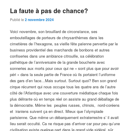
La faute à pas de chance?
Publié le
2 novembre 2024
Voici novembre, son brouillard de circonstance, ses
embouteillages de porteurs de chrysanthèmes dans les
cimetières de l’hexagone, sa vieille fête païenne pervertie par le
business providentiel des marchands de bonbons et autres
confiseries dans une ambiance citrouille, sa célébration
pathétique de l’anniversaire de la grande boucherie avec
sonneries aux morts pour ceux qui ne « sont plus que pour avoir
péri » dans la seule partie de France où ils portaient l’uniforme
des gars d’en face…Mais surtout. Surtout quoi? Ben son grand
cirque récurrent qui nous occupe tous les quatre ans de l’autre
côté de l’Atlantique avec une couverture médiatique chaque fois
plus délirante où en temps réel on assiste au grand déballage de
la démocratie. Même les peuples russes, chinois, nord-coréens
et iraniens suivent ça en direct. Mieux que l’olympiade
parisienne. Que même un débarquement extraterrestre s’ il avait
lieu serait occulté. Ca ne risque pas d’arriver car pour peu qu’une
civilisation existe quelque part dans le grand vide sidéral, sûr