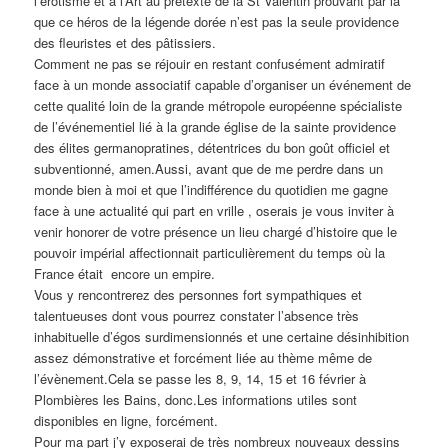
l’érotisme et à l’Art au prétexte de la St Valentin prouvant par là
que ce héros de la légende dorée n’est pas la seule providence
des fleuristes et des pâtissiers.
Comment ne pas se réjouir en restant confusément admiratif
face à un monde associatif capable d’organiser un événement de
cette qualité loin de la grande métropole européenne spécialiste
de l’événementiel lié à la grande église de la sainte providence
des élites germanopratines, détentrices du bon goût officiel et
subventionné, amen.Aussi, avant que de me perdre dans un
monde bien à moi et que l’indifférence du quotidien me gagne
face à une actualité qui part en vrille , oserais je vous inviter à
venir honorer de votre présence un lieu chargé d’histoire que le
pouvoir impérial affectionnait particulièrement du temps où la
France était encore un empire.
Vous y rencontrerez des personnes fort sympathiques et
talentueuses dont vous pourrez constater l’absence très
inhabituelle d’égos surdimensionnés et une certaine désinhibition
assez démonstrative et forcément liée au thème même de
l’évènement.Cela se passe les 8, 9, 14, 15 et 16 février à
Plombières les Bains, donc.Les informations utiles sont
disponibles en ligne, forcément.
Pour ma part j’y exposerai de très nombreux nouveaux dessins