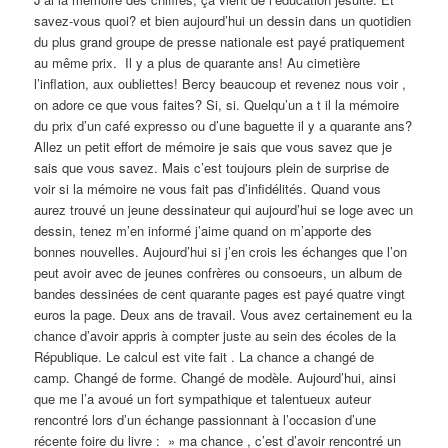
savez-vous quoi? et bien aujourd’hui un dessin dans un quotidien
du plus grand groupe de presse nationale est payé pratiquement
au même prix. Il y a plus de quarante ans! Au cimetière
l’inflation, aux oubliettes! Bercy beaucoup et revenez nous voir ,
on adore ce que vous faites? Si, si. Quelqu’un a t il la mémoire
du prix d’un café expresso ou d’une baguette il y a quarante ans?
Allez un petit effort de mémoire je sais que vous savez que je
sais que vous savez. Mais c’est toujours plein de surprise de
voir si la mémoire ne vous fait pas d’infidélités. Quand vous
aurez trouvé un jeune dessinateur qui aujourd’hui se loge avec un
dessin, tenez m’en informé j’aime quand on m’apporte des
bonnes nouvelles. Aujourd’hui si j’en crois les échanges que l’on
peut avoir avec de jeunes confrères ou consoeurs, un album de
bandes dessinées de cent quarante pages est payé quatre vingt
euros la page. Deux ans de travail. Vous avez certainement eu la
chance d’avoir appris à compter juste au sein des écoles de la
République. Le calcul est vite fait . La chance a changé de
camp. Changé de forme. Changé de modèle. Aujourd’hui, ainsi
que me l’a avoué un fort sympathique et talentueux auteur
rencontré lors d’un échange passionnant à l’occasion d’une
récente foire du livre : » ma chance , c’est d’avoir rencontré un