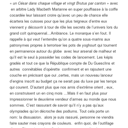
«
un César dans chaque
v
illage et vingt Brutus par canton
» avec
en arbitre Lady Macbeth Marianne en super pouffiasse à la coiffe
cocardée leur laissant croire qu’avec un peu de chance elle
écartera les cuisses pour que les plus teigneux d’entre eux
viennent y découvrir à tour de rôle les secrets de l’univers lors du
grand coït quinquennal…Ambiance. Le monarque s’en fout. Il
rappelle à qui veut l’entendre qu’on a quatre sous-marins aux
patronymes propres à terroriser les pots de yoghourt qui tournent
en permanence autour du globe avec leur arsenal de malheur et
qu’il est le seul à posséder les codes de lancement. Les képis
gradés et tout ce que la République compte de Du Guesclins et
autres connétables d’opérette confirment et en rajoutent une
couche en précisant que oui ,certes, mais un nouveau lanceur
d’engins inscrit au budget ça ne serait pas du luxe par les temps
qui courent. D’autant plus que nos amis d’extrême orient , eux,
en construisent un en cinq mois …Mais il en faut plus pour
impressionner le deuxième vendeur d’armes au monde que nous
sommes. C’est rassurant de savoir qu’il n’y a pas qu’aux
olympiades qu’on décroche des podiums. Tout cela porte un
nom: la dissuasion. alors je suis rassuré, personne ne viendra
faire sauter mes crayons de couleurs. enfin quoi, de l’outillage