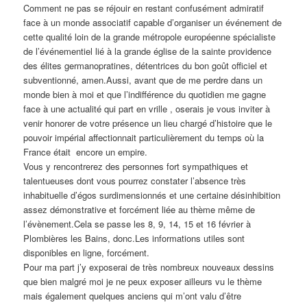
Comment ne pas se réjouir en restant confusément admiratif
face à un monde associatif capable d’organiser un événement de
cette qualité loin de la grande métropole européenne spécialiste
de l’événementiel lié à la grande église de la sainte providence
des élites germanopratines, détentrices du bon goût officiel et
subventionné, amen.Aussi, avant que de me perdre dans un
monde bien à moi et que l’indifférence du quotidien me gagne
face à une actualité qui part en vrille , oserais je vous inviter à
venir honorer de votre présence un lieu chargé d’histoire que le
pouvoir impérial affectionnait particulièrement du temps où la
France était encore un empire.
Vous y rencontrerez des personnes fort sympathiques et
talentueuses dont vous pourrez constater l’absence très
inhabituelle d’égos surdimensionnés et une certaine désinhibition
assez démonstrative et forcément liée au thème même de
l’évènement.Cela se passe les 8, 9, 14, 15 et 16 février à
Plombières les Bains, donc.Les informations utiles sont
disponibles en ligne, forcément.
Pour ma part j’y exposerai de très nombreux nouveaux dessins
que bien malgré moi je ne peux exposer ailleurs vu le thème
mais également quelques anciens qui m’ont valu d’être