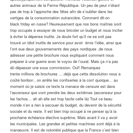
autres animaux de la Ferme République. Un peu de peur n’étant
pas de trop à l’approche des fêtes afin de s’oublier dans les
vertiges de la consommation outrancière. Comment dit-on
black friday en russe? Heureusement que nos bons maîtres sont
trop occupés à essayer de nous bricoler un budget et nous inciter
à éviter la dépense inutile. Je doute fort qu’il ne se soit pas
trouvé un idiot inutile de service pour avoir émis l’idée, ainsi que
l’ont eue deux gouvernements des pays nordiques ,de nous
adresser une petite brochure nous expliquant comment nous
préparer à une guerre avec le voyou de l’oural. Mais ça n’a pas
dû dépasser une sous commission. Ouf! Remarquez
trente millions de brochures ….déjà que cette dissolution nous a
coûté bonbon , on arrête les confiseries à la con! quoique… au
moment où je saisis ce texte la menace de censure est dans
l’ascenseur que vont prendre les deux extrêmes (ascenseur pour
les fachos… ah ah elle est trop facile celle là) Tout ce beau
monde n’en a rien à secouer du budget, du devenir de la sécurité
sociale et du reste. Il est bien trop occupé à ne penser qu’à la
prochaine échéance élective suprême. Mais avant il va y avoir
les municipales. Les grandes et petites machines sont déjà à la
manœuvre. Il est de notoriété publique que la France c’est bien