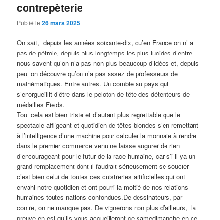
contrepèterie
Publié le
26 mars 2025
On sait, depuis les années soixante-dix, qu’en France on n’ a
pas de pétrole, depuis plus longtemps les plus lucides d’entre
nous savent qu’on n’a pas non plus beaucoup d’idées et, depuis
peu, on découvre qu’on n’a pas assez de professeurs de
mathématiques. Entre autres. Un comble au pays qui
s’enorgueillit d’être dans le peloton de tête des détenteurs de
médailles Fields.
Tout cela est bien triste et d’autant plus regrettable que le
spectacle affligeant et quotidien de têtes blondes s’en remettant
à l’intelligence d’une machine pour calculer la monnaie à rendre
dans le premier commerce venu ne laisse augurer de rien
d’encourageant pour le futur de la race humaine, car s’i il ya un
grand remplacement dont il faudrait sérieusement se soucier
c’est bien celui de toutes ces cuistreries artificielles qui ont
envahi notre quotidien et ont pourri la moitié de nos relations
humaines toutes nations confondues.De dessinateurs, par
contre, on ne manque pas. De vignerons non plus d’ailleurs, la
preuve en est qu’ils vous accueilleront ce samedimanche en ce