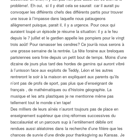
problème!. Eh oui, si il y était cela se saurait car il aurait pu
convoquer les différents chefs des différents partis pour trouver
une issue à l’impasse dans laquelle nous pataugeons
allègrement puisque, parait il, il y a urgence. Pour ceux qui
auraient loupé un épisode je résume la situation: il y a le feu
depuis le 7 juillet et le gardien appelle les pompiers pour le vingt
trois août! Pour ramasser les cendres? Ce jour-là nous serons à
une grosse semaine de la rentrée. La fête foraine aux breloques
parisiennes sera finie depuis un petit bout de temps. Moins d’une
dizaine de jours plus tard des hordes de gamins qui auront vibré
à l’unisson face aux exploits de Teddy, Léon et les autres
rentreront le soir à la maison en expliquant aux parents qu’ils
n’ont pas de profs de sport, pas plus que d’enseignant de
français , de mathématiques ou d’histoire géographie. La
musique et les arts plastiques je ne mentionne même pas
tellement tout le monde s’en tape!
Des milliers de leurs aînés n’auront toujours pas de place en
enseignement supérieur que cinq réformes successives du
baccalauréat et un parcours sup à l’entêtement débile ont
rendues aussi aléatoires dans la recherche d’une filière que les
chances de survie d’une dinde pour thanksgiving au Kansas. Je