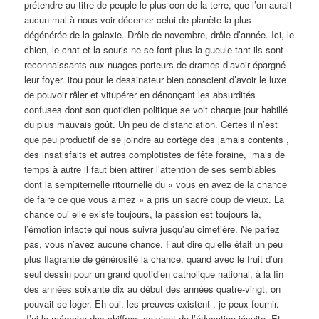
prétendre au titre de peuple le plus con de la terre, que l’on aurait
aucun mal à nous voir décerner celui de planète la plus
dégénérée de la galaxie. Drôle de novembre, drôle d’année. Ici, le
chien, le chat et la souris ne se font plus la gueule tant ils sont
reconnaissants aux nuages porteurs de drames d’avoir épargné
leur foyer. itou pour le dessinateur bien conscient d’avoir le luxe
de pouvoir râler et vitupérer en dénonçant les absurdités
confuses dont son quotidien politique se voit chaque jour habillé
du plus mauvais goût. Un peu de distanciation. Certes il n’est
que peu productif de se joindre au cortège des jamais contents ,
des insatisfaits et autres complotistes de fête foraine, mais de
temps à autre il faut bien attirer l’attention de ses semblables
dont la sempiternelle ritournelle du « vous en avez de la chance
de faire ce que vous aimez » a pris un sacré coup de vieux. La
chance oui elle existe toujours, la passion est toujours là,
l’émotion intacte qui nous suivra jusqu’au cimetière. Ne pariez
pas, vous n’avez aucune chance. Faut dire qu’elle était un peu
plus flagrante de générosité la chance, quand avec le fruit d’un
seul dessin pour un grand quotidien catholique national, à la fin
des années soixante dix au début des années quatre-vingt, on
pouvait se loger. Eh oui. les preuves existent , je peux fournir.
J’ai la mémoire des chiffres, ça vient de l’éducation jésuite. Et