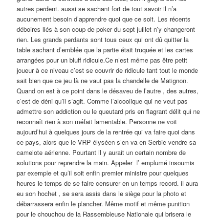
autres perdent. aussi se sachant fort de tout savoir il n’a
aucunement besoin d’apprendre quoi que ce soit. Les récents
déboires liés à son coup de poker du sept juillet n’y changeront
rien. Les grands perdants sont tous ceux qui ont dû quitter la
table sachant d’emblée que la partie était truquée et les cartes
arrangées pour un bluff ridicule.Ce n’est même pas être petit
joueur à ce niveau c’est se couvrir de ridicule tant tout le monde
sait bien que ce jeu là ne vaut pas la chandelle de Matignon.
Quand on est à ce point dans le désaveu de l’autre , des autres,
c’est de déni qu’il s’agit. Comme l’alcoolique qui ne veut pas
admettre son addiction ou le queutard pris en flagrant délit qui ne
reconnaît rien à son méfait lamentable. Personne ne voit
aujourd’hui à quelques jours de la rentrée qui va faire quoi dans
ce pays, alors que le VRP élyséen s’en va en Serbie vendre sa
camelote aérienne. Pourtant il y aurait un certain nombre de
solutions pour reprendre la main. Appeler l’ emplumé insoumis
par exemple et qu’il soit enfin premier ministre pour quelques
heures le temps de se faire censurer en un temps record. il aura
eu son hochet , se sera assis dans le siège pour la photo et
débarrassera enfin le plancher. Même motif et même punition
pour le chouchou de la Rassembleuse Nationale qui brisera le