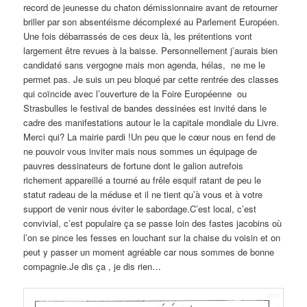
record de jeunesse du chaton démissionnaire avant de retourner
briller par son absentéisme décomplexé au Parlement Européen.
Une fois débarrassés de ces deux là, les prétentions vont
largement être revues à la baisse. Personnellement j’aurais bien
candidaté sans vergogne mais mon agenda, hélas, ne me le
permet pas. Je suis un peu bloqué par cette rentrée des classes
qui coïncide avec l’ouverture de la Foire Européenne ou
Strasbulles le festival de bandes dessinées est invité dans le
cadre des manifestations autour le la capitale mondiale du Livre.
Merci qui? La mairie pardi !Un peu que le cœur nous en fend de
ne pouvoir vous inviter mais nous sommes un équipage de
pauvres dessinateurs de fortune dont le galion autrefois
richement appareillé a tourné au frêle esquif ratant de peu le
statut radeau de la méduse et il ne tient qu’à vous et à votre
support de venir nous éviter le sabordage.C’est local, c’est
convivial, c’est populaire ça se passe loin des fastes jacobins où
l’on se pince les fesses en louchant sur la chaise du voisin et on
peut y passer un moment agréable car nous sommes de bonne
compagnie.Je dis ça , je dis rien…