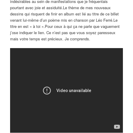
indésirables au sein de manifestations que je fréquentais
pourtant avec joie et assiduité.Le thème de mes nouveaux
dessins qui risquent de finir en album est lié au titre de ce billet
venant lui-même d’un poème mis en chanson par Léo Ferré.Le
titre en est « à toi ».Pour ceux à qui ça ne parle que vaguement
j’ose indiquer le lien. Ce n’est pas que vous soyez paresseux
mais votre temps est précieux. Je comprends.