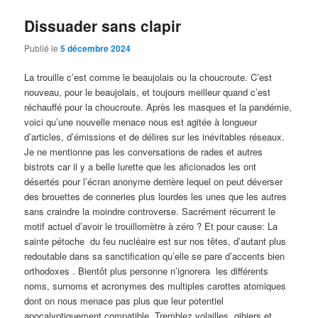
Dissuader sans clapir
Publié le
5 décembre 2024
La trouille c’est comme le beaujolais ou la choucroute. C’est
nouveau, pour le beaujolais, et toujours meilleur quand c’est
réchauffé pour la choucroute. Après les masques et la pandémie,
voici qu’une nouvelle menace nous est agitée à longueur
d’articles, d’émissions et de délires sur les inévitables réseaux.
Je ne mentionne pas les conversations de rades et autres
bistrots car il y a belle lurette que les aficionados les ont
désertés pour l’écran anonyme derrière lequel on peut déverser
des brouettes de conneries plus lourdes les unes que les autres
sans craindre la moindre controverse. Sacrément récurrent le
motif actuel d’avoir le trouillomètre à zéro ? Et pour cause: La
sainte pétoche du feu nucléaire est sur nos têtes, d’autant plus
redoutable dans sa sanctification qu’elle se pare d’accents bien
orthodoxes . Bientôt plus personne n’ignorera les différents
noms, surnoms et acronymes des multiples carottes atomiques
dont on nous menace pas plus que leur potentiel
apocalyptiquement compatible. Tremblez volailles, gibiers et