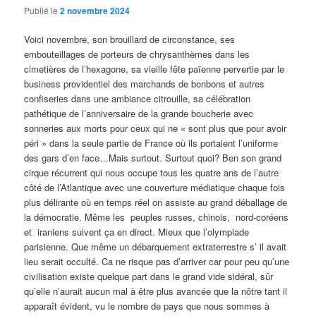
Publié le
2 novembre 2024
Voici novembre, son brouillard de circonstance, ses
embouteillages de porteurs de chrysanthèmes dans les
cimetières de l’hexagone, sa vieille fête païenne pervertie par le
business providentiel des marchands de bonbons et autres
confiseries dans une ambiance citrouille, sa célébration
pathétique de l’anniversaire de la grande boucherie avec
sonneries aux morts pour ceux qui ne « sont plus que pour avoir
péri » dans la seule partie de France où ils portaient l’uniforme
des gars d’en face…Mais surtout. Surtout quoi? Ben son grand
cirque récurrent qui nous occupe tous les quatre ans de l’autre
côté de l’Atlantique avec une couverture médiatique chaque fois
plus délirante où en temps réel on assiste au grand déballage de
la démocratie. Même les peuples russes, chinois, nord-coréens
et iraniens suivent ça en direct. Mieux que l’olympiade
parisienne. Que même un débarquement extraterrestre s’ il avait
lieu serait occulté. Ca ne risque pas d’arriver car pour peu qu’une
civilisation existe quelque part dans le grand vide sidéral, sûr
qu’elle n’aurait aucun mal à être plus avancée que la nôtre tant il
apparaît évident, vu le nombre de pays que nous sommes à