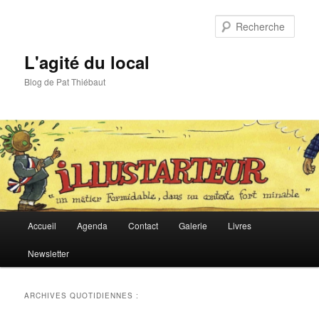
Aller
Aller
au
au
Rech
contenu
contenu
principal
secondaire
L'agité du local
Blog de Pat Thiébaut
Menu
Accueil
Agenda
Contact
Galerie
Livres
principal
Newsletter
ARCHIVES QUOTIDIENNES :