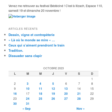
Venez me retrouver au festival Bédéciné ! C'est à Illzach, Espace 110,
samedi 19 et dimanche 20 novembre !
ARTICLES RÉCENTS
Dessin, vigne et contrepèterie
« Là où le monde se mire « …
Ceux qui s’aiment prendront le train
Tradition.
Dissuader sans clapir
OCTOBRE 2023
L
M
M
J
V
S
D
1
2
3
4
5
6
7
8
9
10
11
12
13
14
15
16
17
18
19
20
21
22
23
24
25
26
27
28
29
30
31
« Sep
Nov »