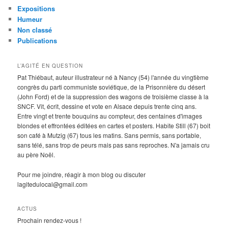
Expositions
Humeur
Non classé
Publications
L’AGITÉ EN QUESTION
Pat Thiébaut, auteur illustrateur né à Nancy (54) l'année du vingtième
congrès du parti communiste soviétique, de la Prisonnière du désert
(John Ford) et de la suppression des wagons de troisième classe à la
SNCF. Vit, écrit, dessine et vote en Alsace depuis trente cinq ans.
Entre vingt et trente bouquins au compteur, des centaines d'images
blondes et effrontées éditées en cartes et posters. Habite Still (67) boit
son café à Mutzig (67) tous les matins. Sans permis, sans portable,
sans télé, sans trop de peurs mais pas sans reproches. N'a jamais cru
au père Noël.
Pour me joindre, réagir à mon blog ou discuter
lagitedulocal@gmail.com
ACTUS
Prochain rendez-vous !