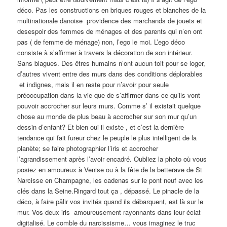
déco. Pas les constructions en briques rouges et blanches de la
multinationale danoise providence des marchands de jouets et
desespoir des femmes de ménages et des parents qui n’en ont
pas ( de femme de ménage) non, l’ego le moi. L’ego déco
consiste à s’affirmer à travers la décoration de son intérieur.
Sans blagues. Des êtres humains n’ont aucun toit pour se loger,
d’autres vivent entre des murs dans des conditions déplorables
et indignes, mais il en reste pour n’avoir pour seule
préoccupation dans la vie que de s’affirmer dans ce qu’ils vont
pouvoir accrocher sur leurs murs. Comme s’ il existait quelque
chose au monde de plus beau à accrocher sur son mur qu’un
dessin d’enfant? Et bien oui il existe , et c’est la dernière
tendance qui fait fureur chez le peuple le plus intelligent de la
planète; se faire photographier l’iris et accrocher
l’agrandissement après l’avoir encadré. Oubliez la photo où vous
posiez en amoureux à Venise ou à la fête de la betterave de St
Narcisse en Champagne, les cadenas sur le pont neuf avec les
clés dans la Seine.Ringard tout ça , dépassé. Le pinacle de la
déco, à faire pâlir vos invités quand ils débarquent, est là sur le
mur. Vos deux iris amoureusement rayonnants dans leur éclat
digitalisé. Le comble du narcissisme… vous imaginez le truc