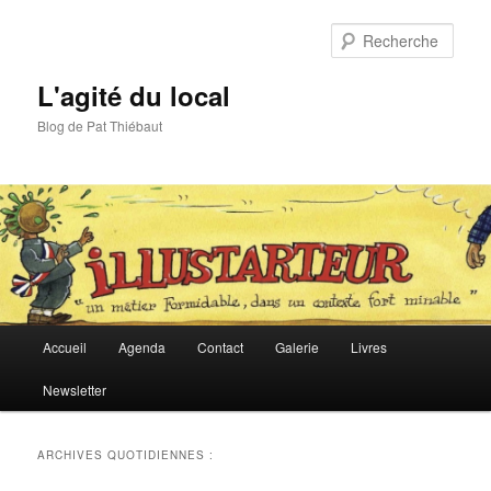
Aller
Aller
au
au
Rech
contenu
contenu
principal
secondaire
L'agité du local
Blog de Pat Thiébaut
Menu
Accueil
Agenda
Contact
Galerie
Livres
principal
Newsletter
ARCHIVES QUOTIDIENNES :