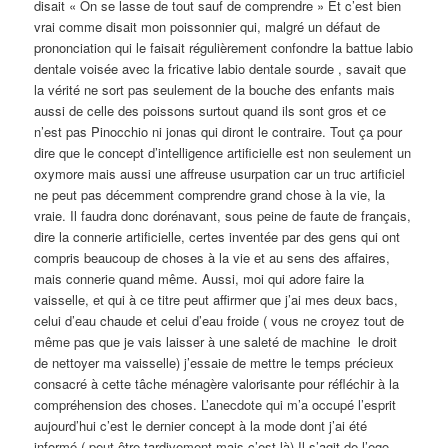
disait « On se lasse de tout sauf de comprendre » Et c’est bien
vrai comme disait mon poissonnier qui, malgré un défaut de
prononciation qui le faisait régulièrement confondre la battue labio
dentale voisée avec la fricative labio dentale sourde , savait que
la vérité ne sort pas seulement de la bouche des enfants mais
aussi de celle des poissons surtout quand ils sont gros et ce
n’est pas Pinocchio ni jonas qui diront le contraire. Tout ça pour
dire que le concept d’intelligence artificielle est non seulement un
oxymore mais aussi une affreuse usurpation car un truc artificiel
ne peut pas décemment comprendre grand chose à la vie, la
vraie. Il faudra donc dorénavant, sous peine de faute de français,
dire la connerie artificielle, certes inventée par des gens qui ont
compris beaucoup de choses à la vie et au sens des affaires,
mais connerie quand même. Aussi, moi qui adore faire la
vaisselle, et qui à ce titre peut affirmer que j’ai mes deux bacs,
celui d’eau chaude et celui d’eau froide ( vous ne croyez tout de
même pas que je vais laisser à une saleté de machine le droit
de nettoyer ma vaisselle) j’essaie de mettre le temps précieux
consacré à cette tâche ménagère valorisante pour réfléchir à la
compréhension des choses. L’anecdote qui m’a occupé l’esprit
aujourd’hui c’est le dernier concept à la mode dont j’ai été
informé ( peut être tardivement mais c’est là) Il s’agit de l’ego