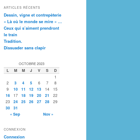
ARTICLES RÉCENTS
Dessin, vigne et contrepèterie
« Là où le monde se mire « …
Ceux qui s’aiment prendront
le train
Tradition.
Dissuader sans clapir
OCTOBRE 2023
L
M
M
J
V
S
D
1
2
3
4
5
6
7
8
9
10
11
12
13
14
15
16
17
18
19
20
21
22
23
24
25
26
27
28
29
30
31
« Sep
Nov »
CONNEXION
Connexion