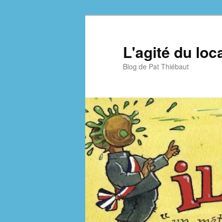
Aller
Aller
au
au
contenu
contenu
L'agité du loc
principal
secondaire
Blog de Pat Thiébaut