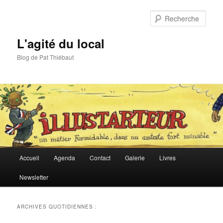
Aller
Aller
au
au
Rech
contenu
contenu
principal
secondaire
L'agité du local
Blog de Pat Thiébaut
Menu
Accueil
Agenda
Contact
Galerie
Livres
principal
Newsletter
ARCHIVES QUOTIDIENNES :