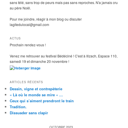
sans télé, sans trop de peurs mais pas sans reproches. N'a jamais cru
au père Noël.
Pour me joindre, réagir à mon blog ou discuter
lagitedulocal@gmail.com
ACTUS
Prochain rendez-vous !
Venez me retrouver au festival Bédéciné ! C'est à Illzach, Espace 110,
samedi 19 et dimanche 20 novembre !
ARTICLES RÉCENTS
Dessin, vigne et contrepèterie
« Là où le monde se mire « …
Ceux qui s’aiment prendront le train
Tradition.
Dissuader sans clapir
OCTOBRE 2023