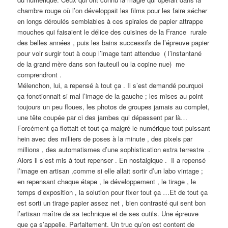
chambre rouge où l’on développait les films pour les faire sécher
en longs déroulés semblables à ces spirales de papier attrappe
mouches qui faisaient le délice des cuisines de la France rurale
des belles années , puis les bains successifs de l’épreuve papier
pour voir surgir tout à coup l’image tant attendue ( l’instantané
de la grand mère dans son fauteuil ou la copine nue) me
comprendront .
Mélenchon, lui, a repensé à tout ça . Il s’est demandé pourquoi
ça fonctionnait si mal l’image de la gauche ; les mises au point
toujours un peu floues, les photos de groupes jamais au complet,
une tête coupée par ci des jambes qui dépassent par là…
Forcément ça flottait et tout ça malgré le numérique tout puissant
hein avec des milliers de poses à la minute , des pixels par
millions , des automatismes d’une sophistication extra terrestre .
Alors il s’est mis à tout repenser . En nostalgique . Il a repensé
l’image en artisan ,comme si elle allait sortir d’un labo vintage ;
en repensant chaque étape , le développement , le tirage , le
temps d’exposition , la solution pour fixer tout ça …Et de tout ça
est sorti un tirage papier assez net , bien contrasté qui sent bon
l’artisan maître de sa technique et de ses outils. Une épreuve
que ça s’appelle. Parfaitement. Un truc qu’on est content de