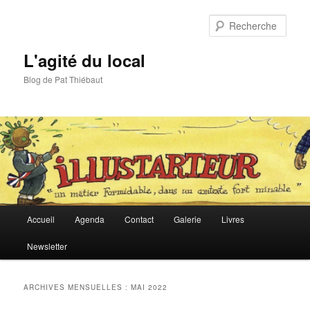
Aller
Aller
au
au
Rech
contenu
contenu
principal
secondaire
L'agité du local
Blog de Pat Thiébaut
Menu
Accueil
Agenda
Contact
Galerie
Livres
principal
Newsletter
ARCHIVES MENSUELLES :
MAI 2022