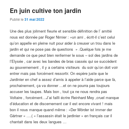
En juin cultive ton jardin
Publié le
31 mai 2022
Une des plus joliment fleurie et sensible définition de l’ amitié
nous est donnée par Roger Nimier : »un ami , écrit-il c’est celui
qu’on appelle en pleine nuit pour aider à creuser un trou dans le
jardin et qui ne pose pas de questions » .Quelque fois je me
demande ce que peut bien renfermer le sous – sol des jardins de
l’Elysée , car avec les bandes de bras cassés qui se succèdent
au gouvernement , il y a certains visiteurs du soir qu’on doit voir
entrer mais pas forcément ressortir. On espère juste que le
Jardinier en chef a assez d’amis à appeler à l’aide parce que là,
prochainement, ça va donner …et on ne pourra pas toujours
accuser les taupes. Mais bon , tout ça ne nous rendra pas
Voltaire , forcément…J’ai failli écrire Reinhard Mey ,cruel manque
d’éducation et de discernement car il est encore vivant ! mais
bon il nous manque quand même : »Der Mörder ist immer der
Gärtner « ….( « l’assassin était le jardinier » en français car il
chantait dans les deux langues …