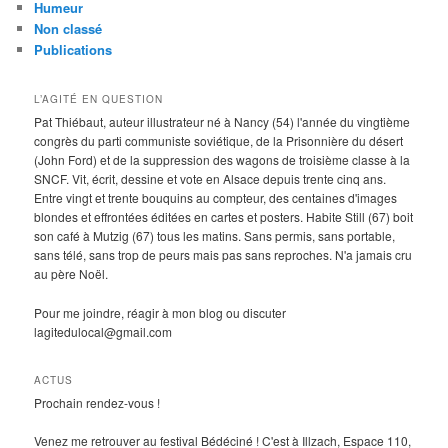
Humeur
Non classé
Publications
L’AGITÉ EN QUESTION
Pat Thiébaut, auteur illustrateur né à Nancy (54) l'année du vingtième
congrès du parti communiste soviétique, de la Prisonnière du désert
(John Ford) et de la suppression des wagons de troisième classe à la
SNCF. Vit, écrit, dessine et vote en Alsace depuis trente cinq ans.
Entre vingt et trente bouquins au compteur, des centaines d'images
blondes et effrontées éditées en cartes et posters. Habite Still (67) boit
son café à Mutzig (67) tous les matins. Sans permis, sans portable,
sans télé, sans trop de peurs mais pas sans reproches. N'a jamais cru
au père Noël.
Pour me joindre, réagir à mon blog ou discuter
lagitedulocal@gmail.com
ACTUS
Prochain rendez-vous !
Venez me retrouver au festival Bédéciné ! C'est à Illzach, Espace 110,