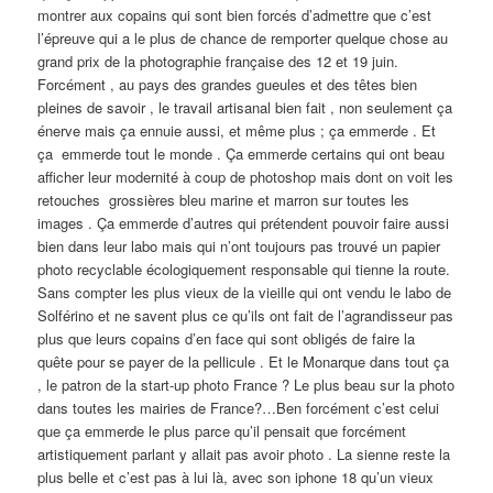
montrer aux copains qui sont bien forcés d’admettre que c’est
l’épreuve qui a le plus de chance de remporter quelque chose au
grand prix de la photographie française des 12 et 19 juin.
Forcément , au pays des grandes gueules et des têtes bien
pleines de savoir , le travail artisanal bien fait , non seulement ça
énerve mais ça ennuie aussi, et même plus ; ça emmerde . Et
ça emmerde tout le monde . Ça emmerde certains qui ont beau
afficher leur modernité à coup de photoshop mais dont on voit les
retouches grossières bleu marine et marron sur toutes les
images . Ça emmerde d’autres qui prétendent pouvoir faire aussi
bien dans leur labo mais qui n’ont toujours pas trouvé un papier
photo recyclable écologiquement responsable qui tienne la route.
Sans compter les plus vieux de la vieille qui ont vendu le labo de
Solférino et ne savent plus ce qu’ils ont fait de l’agrandisseur pas
plus que leurs copains d’en face qui sont obligés de faire la
quête pour se payer de la pellicule . Et le Monarque dans tout ça
, le patron de la start-up photo France ? Le plus beau sur la photo
dans toutes les mairies de France?…Ben forcément c’est celui
que ça emmerde le plus parce qu’il pensait que forcément
artistiquement parlant y allait pas avoir photo . La sienne reste la
plus belle et c’est pas à lui là, avec son iphone 18 qu’un vieux