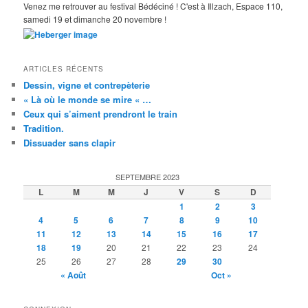
Venez me retrouver au festival Bédéciné ! C'est à Illzach, Espace 110,
samedi 19 et dimanche 20 novembre !
ARTICLES RÉCENTS
Dessin, vigne et contrepèterie
« Là où le monde se mire « …
Ceux qui s’aiment prendront le train
Tradition.
Dissuader sans clapir
SEPTEMBRE 2023
L
M
M
J
V
S
D
1
2
3
4
5
6
7
8
9
10
11
12
13
14
15
16
17
18
19
20
21
22
23
24
25
26
27
28
29
30
« Août
Oct »