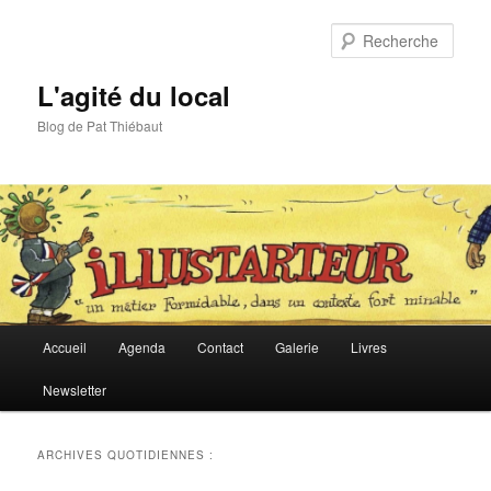
Aller
Aller
au
au
Rech
contenu
contenu
principal
secondaire
L'agité du local
Blog de Pat Thiébaut
Menu
Accueil
Agenda
Contact
Galerie
Livres
principal
Newsletter
ARCHIVES QUOTIDIENNES :