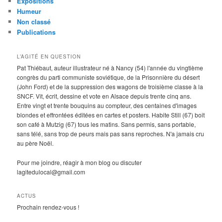
Expositions
Humeur
Non classé
Publications
L’AGITÉ EN QUESTION
Pat Thiébaut, auteur illustrateur né à Nancy (54) l'année du vingtième
congrès du parti communiste soviétique, de la Prisonnière du désert
(John Ford) et de la suppression des wagons de troisième classe à la
SNCF. Vit, écrit, dessine et vote en Alsace depuis trente cinq ans.
Entre vingt et trente bouquins au compteur, des centaines d'images
blondes et effrontées éditées en cartes et posters. Habite Still (67) boit
son café à Mutzig (67) tous les matins. Sans permis, sans portable,
sans télé, sans trop de peurs mais pas sans reproches. N'a jamais cru
au père Noël.
Pour me joindre, réagir à mon blog ou discuter
lagitedulocal@gmail.com
ACTUS
Prochain rendez-vous !