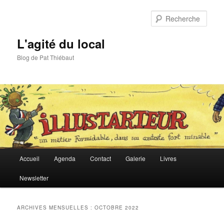
Aller
Aller
au
au
Rech
contenu
contenu
principal
secondaire
L'agité du local
Blog de Pat Thiébaut
Menu
Accueil
Agenda
Contact
Galerie
Livres
principal
Newsletter
ARCHIVES MENSUELLES :
OCTOBRE 2022