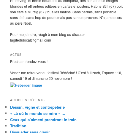
Entre vingt et trente bouquins au compteur, des centaines d'images
blondes et effrontées éditées en cartes et posters. Habite Still (67) boit
son café à Mutzig (67) tous les matins. Sans permis, sans portable,
sans télé, sans trop de peurs mais pas sans reproches. N'a jamais cru
au père Noël.
Pour me joindre, réagir à mon blog ou discuter
lagitedulocal@gmail.com
ACTUS
Prochain rendez-vous !
Venez me retrouver au festival Bédéciné ! C'est à Illzach, Espace 110,
samedi 19 et dimanche 20 novembre !
ARTICLES RÉCENTS
Dessin, vigne et contrepèterie
« Là où le monde se mire « …
Ceux qui s’aiment prendront le train
Tradition.
Dissuader sans clapir